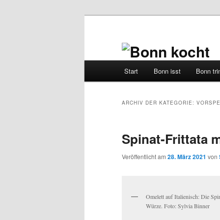
Hauptmenü
Start
Bonn isst
Bonn tri
Zum
Zum
Inhalt
sekundären
ARCHIV DER KATEGORIE:
VORSPE
wechseln
Inhalt
Spinat-Frittata
wechseln
Veröffentlicht am
28. März 2021
von
Omelett auf Italienisch: Die Sp
Würze. Foto: Sylvia Binner