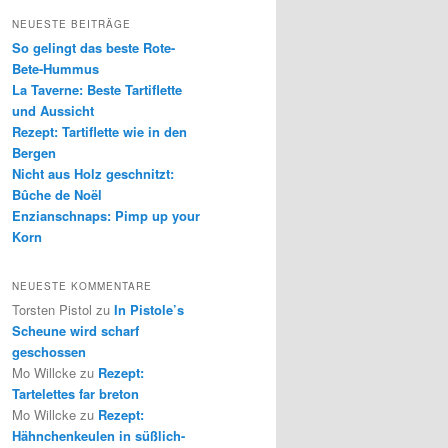
NEUESTE BEITRÄGE
So gelingt das beste Rote-
Bete-Hummus
La Taverne: Beste Tartiflette
und Aussicht
Rezept: Tartiflette wie in den
Bergen
Nicht aus Holz geschnitzt:
Bûche de Noël
Enzianschnaps: Pimp up your
Korn
NEUESTE KOMMENTARE
Torsten Pistol
zu
In Pistole’s
Scheune wird scharf
geschossen
Mo Willcke
zu
Rezept:
Tartelettes far breton
Mo Willcke
zu
Rezept:
Hähnchenkeulen in süßlich-