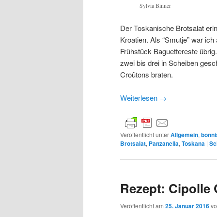
Sylvia Binner
Der Toskanische Brotsalat eri
Kroatien. Als “Smutje” war ich
Frühstück Baguettereste übrig.
zwei bis drei in Scheiben ges
Croûtons braten.
Weiterlesen
→
Veröffentlicht unter
Allgemein
,
bonni
Brotsalat
,
Panzanella
,
Toskana
|
Sc
Rezept: Cipolle 
Veröffentlicht am
25. Januar 2016
v