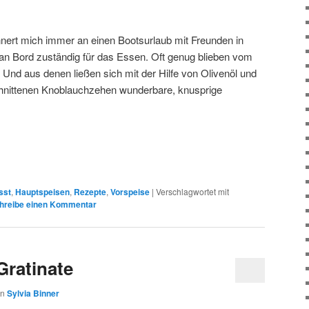
nnert mich immer an einen Bootsurlaub mit Freunden in
 an Bord zuständig für das Essen. Oft genug blieben vom
 Und aus denen ließen sich mit der Hilfe von Olivenöl und
chnittenen Knoblauchzehen wunderbare, knusprige
sst
,
Hauptspeisen
,
Rezepte
,
Vorspeise
|
Verschlagwortet mit
hreibe einen Kommentar
Gratinate
on
Sylvia Binner