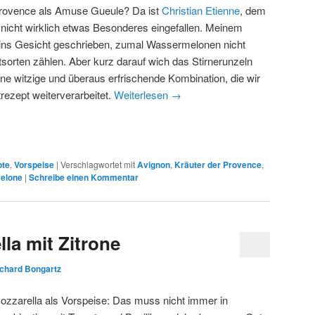
rovence als Amuse Gueule? Da ist
Christian Etienne
, dem
nicht wirklich etwas Besonderes eingefallen. Meinem
ins Gesicht geschrieben, zumal Wassermelonen nicht
sorten zählen. Aber kurz darauf wich das Stirnerunzeln
 witzige und überaus erfrischende Kombination, die wir
rezept weiterverarbeitet.
Weiterlesen
→
pte
,
Vorspeise
|
Verschlagwortet mit
Avignon
,
Kräuter der Provence
,
elone
|
Schreibe einen Kommentar
la mit Zitrone
chard Bongartz
ozzarella als Vorspeise: Das muss nicht immer in