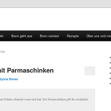
nkt
Bonn geht aus
Bonn verreist
Rezepte
Über uns und me
ISE
 mit Parmaschinken
Sylvia Binner
inat-Frittata schmeckt warm und kalt. Der Parmaschinken gibt ihr zusätzliche