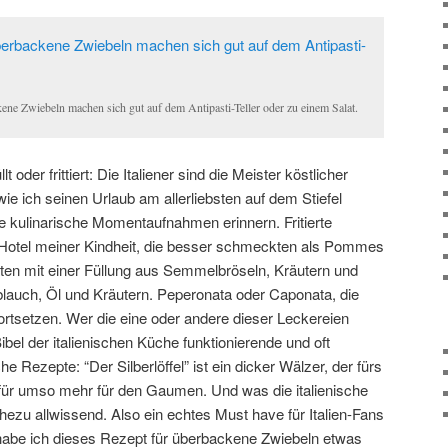
ene Zwiebeln machen sich gut auf dem Antipasti-Teller oder zu einem Salat.
 oder frittiert: Die Italiener sind die Meister köstlicher
 ich seinen Urlaub am allerliebsten auf dem Stiefel
se kulinarische Momentaufnahmen erinnern. Fritierte
a-Hotel meiner Kindheit, die besser schmeckten als Pommes
ten mit einer Füllung aus Semmelbröseln, Kräutern und
lauch, Öl und Kräutern. Peperonata oder Caponata, die
 fortsetzen. Wer die eine oder andere dieser Leckereien
Bibel der italienischen Küche funktionierende und oft
he Rezepte: “Der Silberlöffel” ist ein dicker Wälzer, der fürs
afür umso mehr für den Gaumen. Und was die italienische
ezu allwissend. Also ein echtes Must have für Italien-Fans
habe ich dieses Rezept für überbackene Zwiebeln etwas