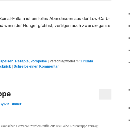
 Spinat-Frittata ist ein tolles Abendessen aus der Low-Carb-
d wenn der Hunger groß ist, vertilgen auch zwei die ganze
speisen
,
Rezepte
,
Vorspeise
|
Verschlagwortet mit
Frittata
icknick
|
Schreibe einen Kommentar
ppe
Sylvia Binner
r exotischen Gewürze trotzdem raffiniert: Die Gebe Linsensuppe verträgt