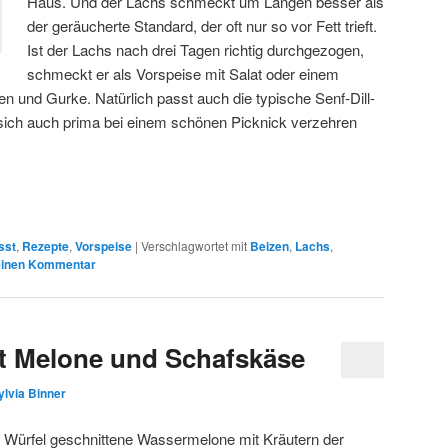
Haus. Und der Lachs schmeckt um Längen besser als
der geräucherte Standard, der oft nur so vor Fett trieft.
Ist der Lachs nach drei Tagen richtig durchgezogen,
schmeckt er als Vorspeise mit Salat oder einem
n und Gurke. Natürlich passt auch die typische Senf-Dill-
sich auch prima bei einem schönen Picknick verzehren
sst
,
Rezepte
,
Vorspeise
|
Verschlagwortet mit
Beizen
,
Lachs
,
einen Kommentar
it Melone und Schafskäse
ylvia Binner
n Würfel geschnittene Wassermelone mit Kräutern der