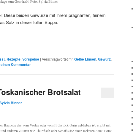
Einlage zum Gewürzöl. Foto: Sylvia Binner
Diese beiden Gewürze mit ihrem prägnanten, feinem
 Salz in dieser tollen Suppe.
sst
,
Rezepte
,
Vorspeise
|
Verschlagwortet mit
Gelbe Linsen
,
Gewürz
,
 einen Kommentar
Toskanischer Brotsalat
Sylvia Binner
er Baguette das vom Vortag oder vom Frühstück übrig geblieben ist, ergibt mit
und anderen Zutaten wie Thunfisch oder Schafskäse einen leckeren Salat. Foto: