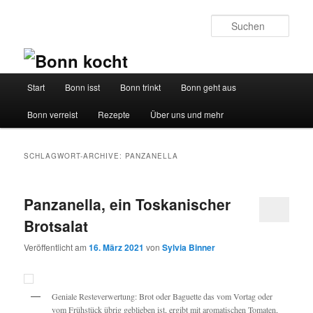
Such
Hauptmenü
Start
Bonn isst
Bonn trinkt
Bonn geht aus
Zum
Zum
Bonn verreist
Rezepte
Über uns und mehr
Inhalt
sekundären
wechseln
Inhalt
SCHLAGWORT-ARCHIVE:
PANZANELLA
wechseln
Panzanella, ein Toskanischer
Brotsalat
Veröffentlicht am
16. März 2021
von
Sylvia Binner
Geniale Resteverwertung: Brot oder Baguette das vom Vortag oder
vom Frühstück übrig geblieben ist, ergibt mit aromatischen Tomaten,