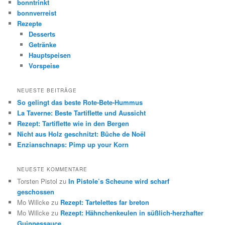
bonntrinkt
bonnverreist
Rezepte
Desserts
Getränke
Hauptspeisen
Vorspeise
NEUESTE BEITRÄGE
So gelingt das beste Rote-Bete-Hummus
La Taverne: Beste Tartiflette und Aussicht
Rezept: Tartiflette wie in den Bergen
Nicht aus Holz geschnitzt: Bûche de Noël
Enzianschnaps: Pimp up your Korn
NEUESTE KOMMENTARE
Torsten Pistol
zu
In Pistole’s Scheune wird scharf
geschossen
Mo Willcke
zu
Rezept: Tartelettes far breton
Mo Willcke
zu
Rezept: Hähnchenkeulen in süßlich-herzhafter
Guinnessauce