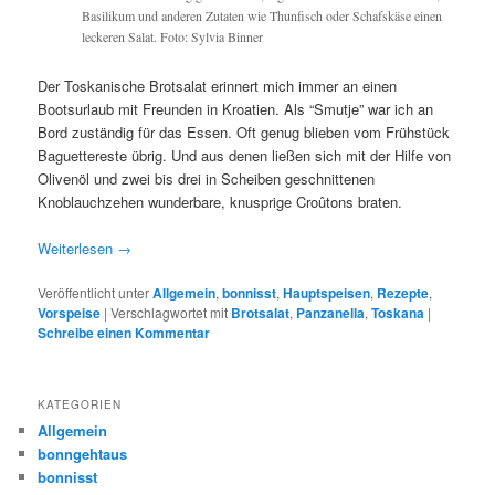
Basilikum und anderen Zutaten wie Thunfisch oder Schafskäse einen
leckeren Salat. Foto: Sylvia Binner
Der Toskanische Brotsalat erinnert mich immer an einen
Bootsurlaub mit Freunden in Kroatien. Als “Smutje” war ich an
Bord zuständig für das Essen. Oft genug blieben vom Frühstück
Baguettereste übrig. Und aus denen ließen sich mit der Hilfe von
Olivenöl und zwei bis drei in Scheiben geschnittenen
Knoblauchzehen wunderbare, knusprige Croûtons braten.
Weiterlesen
→
Veröffentlicht unter
Allgemein
,
bonnisst
,
Hauptspeisen
,
Rezepte
,
Vorspeise
|
Verschlagwortet mit
Brotsalat
,
Panzanella
,
Toskana
|
Schreibe einen Kommentar
KATEGORIEN
Allgemein
bonngehtaus
bonnisst