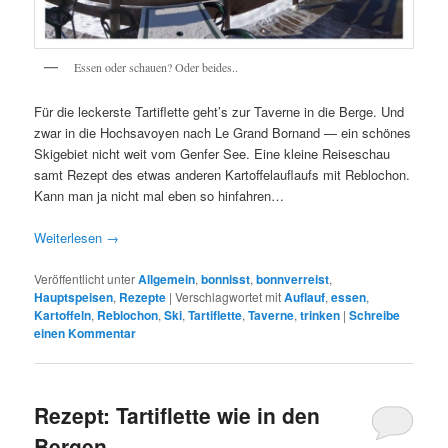
Essen oder schauen? Oder beides..
Für die leckerste Tartiflette geht’s zur Taverne in die Berge. Und
zwar in die Hochsavoyen nach Le Grand Bornand — ein schönes
Skigebiet nicht weit vom Genfer See. Eine kleine Reiseschau
samt Rezept des etwas anderen Kartoffelauflaufs mit Reblochon.
Kann man ja nicht mal eben so hinfahren…
Weiterlesen
→
Veröffentlicht unter
Allgemein
,
bonnisst
,
bonnverreist
,
Hauptspeisen
,
Rezepte
|
Verschlagwortet mit
Auflauf
,
essen
,
Kartoffeln
,
Reblochon
,
Ski
,
Tartiflette
,
Taverne
,
trinken
|
Schreibe
einen Kommentar
Rezept: Tartiflette wie in den
Bergen