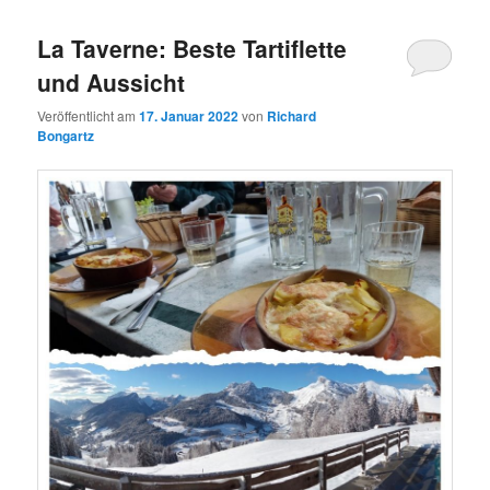
wechseln
La Taverne: Beste Tartiflette
und Aussicht
Veröffentlicht am
17. Januar 2022
von
Richard
Bongartz