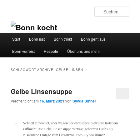
Such
Hauptmenü
Start
Bonn isst
Bonn trinkt
Bonn geht aus
Zum
Zum
Bonn verreist
Rezepte
Über uns und mehr
Inhalt
sekundären
wechseln
Inhalt
SCHLAGWORT-ARCHIVE:
GELBE LINSEN
wechseln
Gelbe Linsensuppe
Veröffentlicht am
16. März 2021
von
Sylvia Binner
Schnell zubereitet, aber wegen der exotischen Gewürze trotzdem
raffiniert: Die Gebe Linsensuppe verträgt gebeizten Lachs als
zusätzliche Einlage zum Gewürzöl. Foto: Sylvia Binner