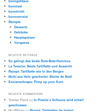
bonngehtaus
bonnisst
bonntrinkt
bonnverreist
Rezepte
Desserts
Getränke
Hauptspeisen
Vorspeise
NEUESTE BEITRÄGE
So gelingt das beste Rote-Bete-Hummus
La Taverne: Beste Tartiflette und Aussicht
Rezept: Tartiflette wie in den Bergen
Nicht aus Holz geschnitzt: Bûche de Noël
Enzianschnaps: Pimp up your Korn
NEUESTE KOMMENTARE
Torsten Pistol
zu
In Pistole’s Scheune wird scharf
geschossen
Mo Willcke
zu
Rezept: Tartelettes far breton