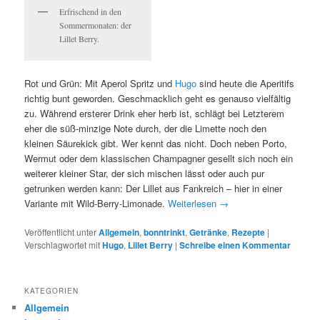
Erfrischend in den
Sommermonaten: der
Lillet Berry.
Rot und Grün: Mit Aperol Spritz und
Hugo
sind heute die Aperitifs
richtig bunt geworden. Geschmacklich geht es genauso vielfältig
zu. Während ersterer Drink eher herb ist, schlägt bei Letzterem
eher die süß-minzige Note durch, der die Limette noch den
kleinen Säurekick gibt. Wer kennt das nicht. Doch neben Porto,
Wermut oder dem klassischen Champagner gesellt sich noch ein
weiterer kleiner Star, der sich mischen lässt oder auch pur
getrunken werden kann: Der Lillet aus Fankreich – hier in einer
Variante mit Wild-Berry-Limonade.
Weiterlesen
→
Veröffentlicht unter
Allgemein
,
bonntrinkt
,
Getränke
,
Rezepte
|
Verschlagwortet mit
Hugo
,
Lillet Berry
|
Schreibe einen Kommentar
KATEGORIEN
Allgemein