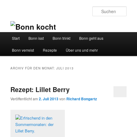
Such
Hauptmenü
Start
Bonn isst
Bonn trinkt
Bonn geht aus
Zum
Zum
Bonn verreist
Rezepte
Über uns und mehr
Inhalt
sekundären
wechseln
Inhalt
ARCHIV FÜR DEN MONAT:
JULI 2013
wechseln
Rezept: Lillet Berry
Veröffentlicht am
2. Juli 2013
von
Richard Bongartz