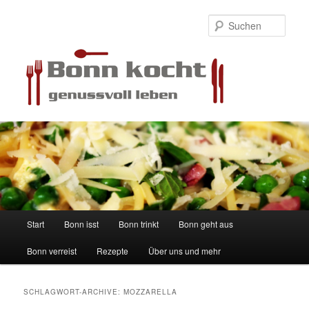
Such
Hauptmenü
Start
Bonn isst
Bonn trinkt
Bonn geht aus
Zum
Zum
Bonn verreist
Rezepte
Über uns und mehr
Inhalt
sekundären
wechseln
Inhalt
SCHLAGWORT-ARCHIVE:
MOZZARELLA