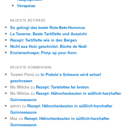
Vorspeise
NEUESTE BEITRÄGE
So gelingt das beste Rote-Bete-Hummus
La Taverne: Beste Tartiflette und Aussicht
Rezept: Tartiflette wie in den Bergen
Nicht aus Holz geschnitzt: Bûche de Noël
Enzianschnaps: Pimp up your Korn
NEUESTE KOMMENTARE
Torsten Pistol
zu
In Pistole’s Scheune wird scharf
geschossen
Mo Willcke
zu
Rezept: Tartelettes far breton
Mo Willcke
zu
Rezept: Hähnchenkeulen in süßlich-herzhafter
Guinnessauce
admin
zu
Rezept: Hähnchenkeulen in süßlich-herzhafter
Guinnessauce
Max
zu
Rezept: Hähnchenkeulen in süßlich-herzhafter
Guinnessauce