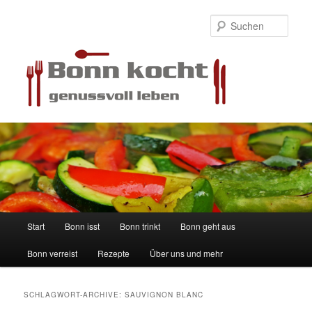
Such
Hauptmenü
Start
Bonn isst
Bonn trinkt
Bonn geht aus
Zum
Zum
Bonn verreist
Rezepte
Über uns und mehr
Inhalt
sekundären
wechseln
Inhalt
SCHLAGWORT-ARCHIVE:
SAUVIGNON BLANC