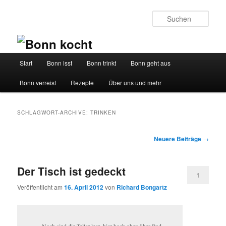
Such
Hauptmenü
Start
Bonn isst
Bonn trinkt
Bonn geht aus
Zum
Zum
Bonn verreist
Rezepte
Über uns und mehr
Inhalt
sekundären
wechseln
Inhalt
SCHLAGWORT-ARCHIVE:
TRINKEN
wechseln
Beitrags-
Neuere Beiträge
→
Navigation
Der Tisch ist gedeckt
1
Veröffentlicht am
16. April 2012
von
Richard Bongartz
Noch sind die Teller leer, hier hoch oben über Bad