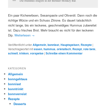
Die Hummus-Etagere in der Berliner Monkey Bar.
Ein paar Kichererbsen, Sesampaste und Olivenöl. Dann noch die
richtige Würze und ein Schuss Zitrone. Es dauert tatsächlich
nicht lange, bis ein leckeres, geschmeidiges Hummus zubereitet
ist. Dazu frisches Brot. Mehr braucht es nicht für den leckeren
Dip.
Weiterlesen
→
Veröffentlicht unter
Allgemein
,
bonnisst
,
Hauptspeisen
,
Rezepte
|
Verschlagwortet mit
essen
,
hummus
,
orietalisch
,
Rezept
,
rote bete
,
schnell
,
trinken
,
vorspeise
|
Schreibe einen Kommentar
KATEGORIEN
Allgemein
bonngehtaus
bonnisst
bonntrinkt
bonnverreist
Rezepte
Desserts