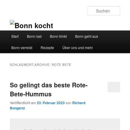
Such
Hauptmenü
Start
Bonn isst
Bonn trinkt
Bonn geht aus
Zum
Zum
Bonn verreist
Rezepte
Über uns und mehr
Inhalt
sekundären
wechseln
Inhalt
SCHLAGWORT-ARCHIVE:
ROTE BETE
wechseln
So gelingt das beste Rote-
Bete-Hummus
Veröffentlicht am
23. Februar 2023
von
Richard
Bongartz