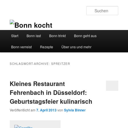
Such
Hauptmenü
Start
Bonn isst
Bonn trinkt
Bonn geht aus
Zum
Zum
Bonn verreist
Rezepte
Über uns und mehr
Inhalt
sekundären
wechseln
Inhalt
SCHLAGWORT-ARCHIVE:
SPREITZER
wechseln
Kleines Restaurant
Fehrenbach in Düsseldorf:
Geburtstagsfeier kulinarisch
Veröffentlicht am
7. April 2013
von
Sylvia Binner