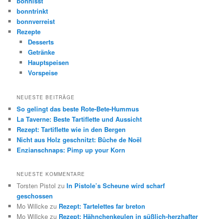
bonnisst
bonntrinkt
bonnverreist
Rezepte
Desserts
Getränke
Hauptspeisen
Vorspeise
NEUESTE BEITRÄGE
So gelingt das beste Rote-Bete-Hummus
La Taverne: Beste Tartiflette und Aussicht
Rezept: Tartiflette wie in den Bergen
Nicht aus Holz geschnitzt: Bûche de Noël
Enzianschnaps: Pimp up your Korn
NEUESTE KOMMENTARE
Torsten Pistol
zu
In Pistole’s Scheune wird scharf
geschossen
Mo Willcke
zu
Rezept: Tartelettes far breton
Mo Willcke
zu
Rezept: Hähnchenkeulen in süßlich-herzhafter