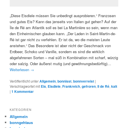
„Diese Eisdiele müssen Sie unbedingt ausprobieren.“ Franzosen
und gutes Eis? Kann das jenseits von Italien gut gehen? Auf der
Île de Ré am Atlantik soll es bei La Martinière so sein, wenn man
den Einheimischen glauben kann. „Der Laden in Saint-Martin-de-
Ré ist gar nicht zu verfehlen. Er ist da, wo die meisten Leute
anstehen.“ Das Besondere ist aber nicht der Geschmack von
Erdbeer, Schoko und Vanille, sondern es sind die wirklich
abgefahrenen Sorten – mal süß in Kombination mit scharf, würzig
oder salzig. Oder äußerst mutig (und gewöhnungsbedürftig)…
Weiterlesen
→
Veröffentlicht unter
Allgemein
,
bonnisst
,
bonnverreist
|
Verschlagwortet mit
Eis
,
Eisdiele
,
Frankreich
,
gefroren
,
Il de Ré
,
kalt
|
1
Kommentar
KATEGORIEN
Allgemein
bonngehtaus