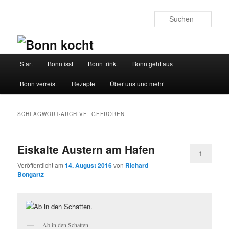
Such
Hauptmenü
Start
Bonn isst
Bonn trinkt
Bonn geht aus
Zum
Zum
Bonn verreist
Rezepte
Über uns und mehr
Inhalt
sekundären
wechseln
Inhalt
SCHLAGWORT-ARCHIVE:
GEFROREN
wechseln
Eiskalte Austern am Hafen
1
Veröffentlicht am
14. August 2016
von
Richard
Bongartz
Ab in den Schatten.