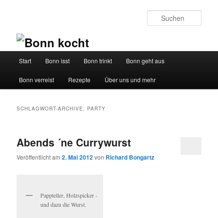
Such
Hauptmenü
Start
Bonn isst
Bonn trinkt
Bonn geht aus
Zum
Zum
Bonn verreist
Rezepte
Über uns und mehr
Inhalt
sekundären
wechseln
Inhalt
SCHLAGWORT-ARCHIVE:
PARTY
wechseln
Abends ´ne Currywurst
Veröffentlicht am
2. Mai 2012
von
Richard Bongartz
Pappteller, Holzspicker -
und dazu die Wurst.