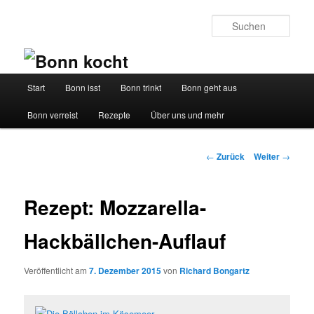
Such
Hauptmenü
Start
Bonn isst
Bonn trinkt
Bonn geht aus
Zum
Zum
Bonn verreist
Rezepte
Über uns und mehr
Inhalt
sekundären
wechseln
Inhalt
Beitrags-
←
Zurück
Weiter
→
Navigation
wechseln
Rezept: Mozzarella-
Hackbällchen-Auflauf
Veröffentlicht am
7. Dezember 2015
von
Richard Bongartz