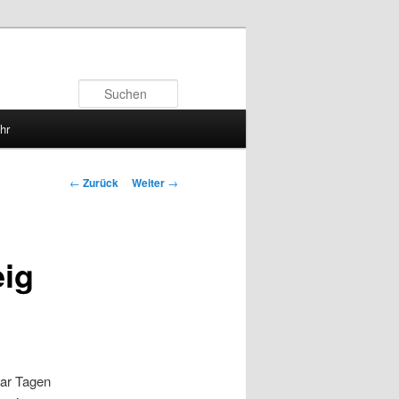
Suchen
hr
Beitrags-
←
Zurück
Weiter
→
Navigation
eig
aar Tagen