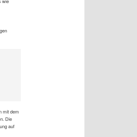
s wie
igen
en mit dem
n. Die
ung auf