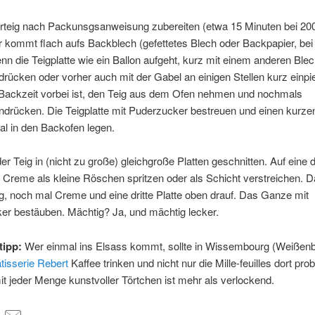
erteig nach Packunsgsanweisung zubereiten (etwa 15 Minuten bei 20
r kommt flach aufs Backblech (gefettetes Blech oder Backpapier, bei
nn die Teigplatte wie ein Ballon aufgeht, kurz mit einem anderen Ble
t drücken oder vorher auch mit der Gabel an einigen Stellen kurz einp
Backzeit vorbei ist, den Teig aus dem Ofen nehmen und nochmals
rücken. Die Teigplatte mit Puderzucker bestreuen und einen kurz
l in den Backofen legen.
er Teig in (nicht zu große) gleichgroße Platten geschnitten. Auf eine 
e Creme als kleine Röschen spritzen oder als Schicht verstreichen. 
g, noch mal Creme und eine dritte Platte oben drauf. Das Ganze mit
er bestäuben. Mächtig? Ja, und mächtig lecker.
tipp:
Wer einmal ins Elsass kommt, sollte in Wissembourg (Weißenb
tisserie Rebert
Kaffee trinken und nicht nur die Mille-feuilles dort pro
t jeder Menge kunstvoller Törtchen ist mehr als verlockend.