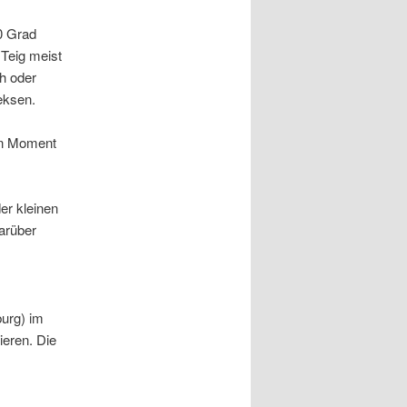
0 Grad
 Teig meist
ch oder
ieksen.
en Moment
der kleinen
Darüber
urg) im
bieren. Die