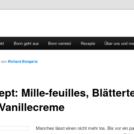
nkt
Bonn geht aus
Bonn verreist
Rezepte
Über uns und me
von
Richard Bongartz
pt: Mille-feuilles, Blättert
 Vanillecreme
Manches lässt einen nicht mehr los. Bis vor ein p