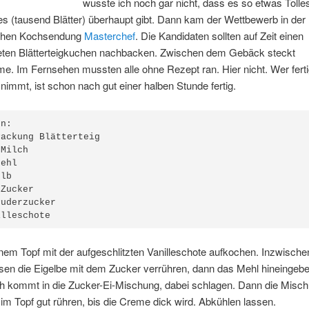
wusste ich noch gar nicht, dass es so etwas Tolle
es (
tausend Blätter) überhaupt gibt. Dann kam der Wettbewerb in der
schen Kochsendung
Masterchef
. Die Kandidaten sollten auf Zeit einen
eten Blätterteigkuchen nachbacken. Zwischen dem Gebäck steckt
me. Im Fernsehen mussten alle ohne Rezept ran. Hier nicht. Wer fert
g nimmt, ist schon nach gut einer halben Stunde fertig.
n:

ackung Blätterteig

Milch

ehl

lb

Zucker

uderzucker

illeschote
inem Topf mit der aufgeschlitzten Vanilleschote aufkochen. Inzwisch
en die Eigelbe mit dem Zucker verrühren, dann das Mehl hineingebe
ch kommt in die Zucker-Ei-Mischung, dabei schlagen. Dann die Misch
m Topf gut rühren, bis die Creme dick wird. Abkühlen lassen.