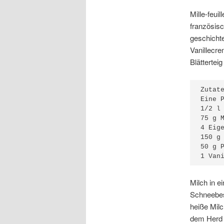
Mille-feuill
französi
geschicht
Vanillecre
Blättertei
Zutate
Eine P
1/2 l 
75 g M
4 Eige
150 g 
50 g P
1 Van
Milch in e
Schneebes
heiße Mil
dem Herd i