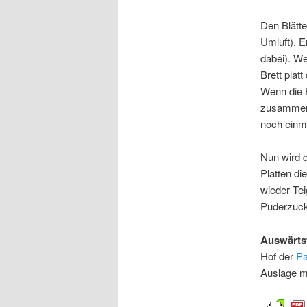
Den Blätt
Umluft). E
dabei). We
Brett plat
Wenn die 
zusammend
noch einma
Nun wird d
Platten di
wieder Tei
Puderzuck
Auswärts
Hof der
Pa
Auslage mi